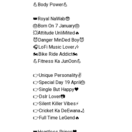
💪Body Power💪
👑Royal NaWab😎
🎂Born On 7 January🎂
💥Attitude UnliMited🔥
😈Danger MinDed Boy😈
🎧LoFi Music Lover🎶
🏍Bike Ride Addict🏍
💪Fitness Ka JunOon💪
👉Unique Personality✌️
👉Special Day 19 April🎂
👉Single But Happy🖤
👉Dslr Lover📷
👉Silent Killer Vibes⚡
👉Cricket Ka DeEwana🏏
👉Full Time LeGend🔥
👑Heartless Prince🖤