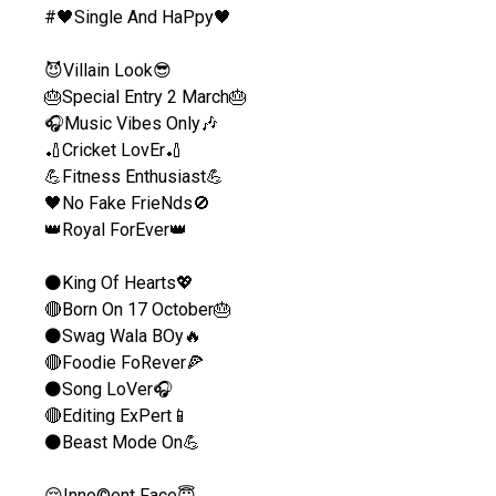
#🖤Single And HaPpy🖤
😈Villain Look😎
🎂Special Entry 2 March🎂
🎧Music Vibes Only🎶
🏏Cricket LovEr🏏
💪Fitness Enthusiast💪
🖤No Fake FrieNds🚫
👑Royal ForEver👑
⚫️King Of Hearts💖
🔴Born On 17 October🎂
⚫️Swag Wala BOy🔥
🔴Foodie FoRever🍕
⚫️Song LoVer🎧
🔴Editing ExPert📱
⚫️Beast Mode On💪
😌Inno©ent Face😇