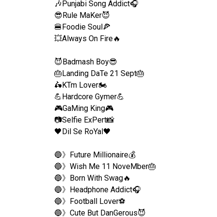
🎶Punjabi Song Addict🎧
😎Rule MaKer😈
🍔Foodie Soul🍕
💥Always On Fire🔥
😈Badmash Boy😎
🎂Landing DaTe 21 Sept🎂
🛵KTm Lover🏍
💪Hardcore Gymer💪
🎮GaMing King🎮
📷Selfie ExPert📸
🖤Dil Se RoYal🖤
🔵》Future Millionaire💰
🔵》Wish Me 11 NoveMber🎂
🔵》Born With Swag🔥
🔵》Headphone Addict🎧
🔵》Football Lover⚽
🔵》Cute But DanGerous😈