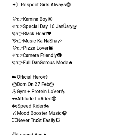
✦》Respect Girls Always😎
🩵👉Kamina Boy😜
🩵👉Special Day 16 JanÜary🎂
🩵👉Black Heart🖤
🩵👉Music Ka NaSha🎶
🩵👉Pizza Lover🍔
🩵👉Camera Friendly📷
🩵👉Full DanGerous Mode🔥
👑Official Hero😌
🎂Born On 27 Feb🎂
💪Gym + Protein LoVer💪
🕶Attitude LoAded😎
🏍Speed Rider🏍
🎶Mood Booster Music🎧
💥Never TruSt Easily💥
😈Legend Boy🔥