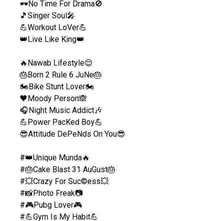
🕶No Time For Drama🚫
🎵Singer Soul🎤
💪Workout LoVer💪
👑Live Like King👑
🔥Nawab Lifestyle😌
🎂Born 2 Rule 6 JuNe🎂
🏍Bike Stunt Lover🏍
🖤Moody Person🙈
🎧Night Music Addict🎶
💪Power PacKed Boy💪
😎Attitude DePeNds On You😎
#👑Unique Munda🔥
#🎂Cake Blast 31 AuGust🎂
#💥Crazy For Suc©ess💥
#📸Photo Freak📷
#🎮Pubg Lover🎮
#💪Gym Is My Habit💪