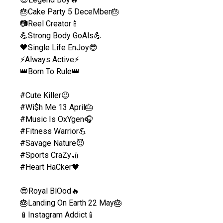
🎂Cake Party 5 DeceMber🎂
📷Reel Creator📱
💪Strong Body GoAls💪
🖤Single Life EnJoy😎
⚡Always Active⚡
👑Born To Rule👑
#Cute Killer😉
#Wi$h Me 13 April🎂
#Music Is OxYgen🎧
#Fitness Warrior💪
#Savage Nature😈
#Sports CraZy🏏
#Heart HaCker🖤
😎Royal BlOod🔥
🎂Landing On Earth 22 May🎂
📱Instagram Addict📱