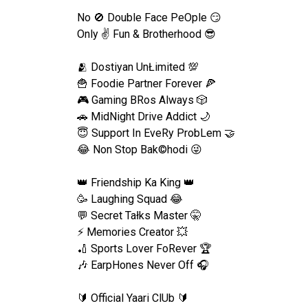
No 🚫 Double Face PeOple 😏
Only ✌️ Fun & Brotherhood 😎
🫂 Dostiyan UnŁimited 💯
🍟 Foodie Partner Forever 🍕
🎮 Gaming BRos Always 🎲
🚗 MidNight Drive Addict 🌙
😇 Support In EveRy ProbLem 🤝
😂 Non Stop Bak©hodi 😜
👑 Friendship Ka King 👑
🥳 Laughing Squad 😂
💬 Secret Tałks Master 🤫
⚡ Memories Creator 💥
🏏 Sports Lover FoRever 🏆
🎶 EarpHones Never Off 🎧
🔰 Official Yaari ClUb 🔰