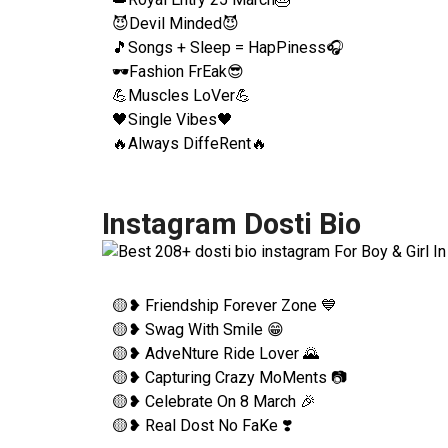
😈Devil Minded😈
🎵Songs + Sleep = HapPiness🎧
🕶Fashion FrEak😎
💪Muscles LoVer💪
🖤Single Vibes🖤
🔥Always DiffeRent🔥
Instagram Dosti Bio
🟡❥ Friendship Forever Zone 💙
🟡❥ Swag With Smile 😁
🟡❥ AdveNture Ride Lover 🌄
🟡❥ Capturing Crazy MoMents 📷
🟡❥ Celebrate On 8 March 🎉
🟡❥ Real Dost No FaKe ❣️