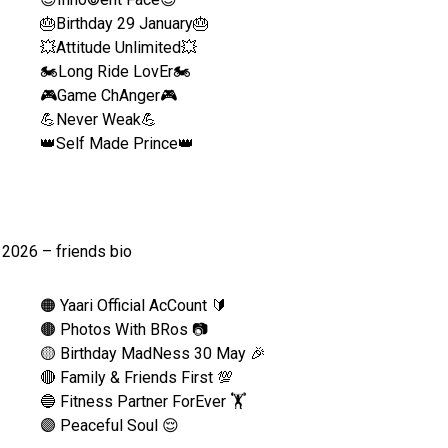
🎂Birthday 29 January🎂
💥Attitude Unlimited💥
🏍Long Ride LovEr🏍
🎮Game ChAnger🎮
💪Never Weak💪
👑Self Made Prince👑
🟠 Yaari Official AcCount 🔰
🟤 Photos With BRos 📷
🟡 Birthday MadNess 30 May 🎉
🔴 Family & Friends First 💯
🔵 Fitness Partner ForEver 🏋️
🟣 Peaceful Soul 😌