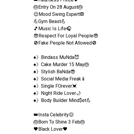
🎂Entry On 28 August🎂
😌Mood Swing Expert🙈
💪Gym Beast💪
🎵Music Is Life🎧
😎Respect For Loyal People😎
🚫Fake People Not Allowed🚫
♠︎》Bindass MuNda😈
♠︎》Cake Murder 15 May🎂
♠︎》Stylish BaNda😎
♠︎》Social Media Freak📱
♠︎》Single FOrever💓
♠︎》Night Ride Lover🌙
♠︎》Body Builder Mind$et💪
👑Insta Celebrity😌
🎂Born To Shine 3 Feb🎂
🖤Black Lover🖤