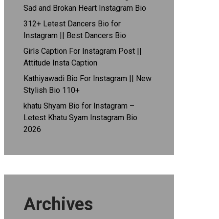
Sad and Brokan Heart Instagram Bio
312+ Letest Dancers Bio for
Instagram || Best Dancers Bio
Girls Caption For Instagram Post ||
Attitude Insta Caption
Kathiyawadi Bio For Instagram || New
Stylish Bio 110+
khatu Shyam Bio for Instagram –
Letest Khatu Syam Instagram Bio
2026
Archives