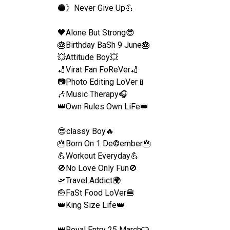
🔵》Never Give Up💪
🖤Alone But Strong😎
🎂Birthday BaSh 9 June🎂
💥Attitude Boy💥
🏏Virat Fan FoReVer🏏
📷Photo Editing LoVer📱
🎶Music Therapy🎧
👑Own Rules Own LiFe👑
😎classy Boy🔥
🎂Born On 1 De©ember🎂
💪Workout Everyday💪
🚫No Love Only Fun🚫
🛫Travel Addict🌍
🍟FaSt Food LoVer🍔
👑King Size Life👑
👑Royal Entry 25 March🎂