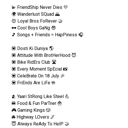
💫 FriendShip Never Dies 💛
🌍 Wanderlust SQuad 🌄
😍 Loyal Bros FoRever 🤝
🕶️ Cool Boys GaNg 😎
🎵 Songs + Friends = HapPiness 🎧
💟 Dosti Ki Duniya 🌎
💟 Attitude With BrotHerHood 😈
💟 Bike RidErs Club 🛣️
💟 Every Moment SpEcial 📸
💟 CeleBrate On 18 July 🎉
💟 FriEnds Are LiFe 🤟
🫂 Yaari StRong Like Steel 💪
🍔 Food & Fun ParTner 🍟
🎮 Gaming Kings 🎲
🚘 Highway LOvers 🌌
😇 Always ReAdy To HelP 🤝